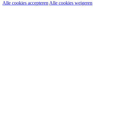
Alle cookies accepteren
Alle cookies weigeren
Noodzakelijke cookies:
Functionele en analytische cookies:
Marketingcookies: