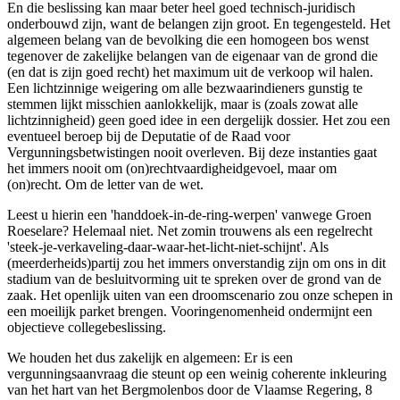
En die beslissing kan maar beter heel goed technisch-juridisch
onderbouwd zijn, want de belangen zijn groot. En tegengesteld. Het
algemeen belang van de bevolking die een homogeen bos wenst
tegenover de zakelijke belangen van de eigenaar van de grond die
(en dat is zijn goed recht) het maximum uit de verkoop wil halen.
Een lichtzinnige weigering om alle bezwaarindieners gunstig te
stemmen lijkt misschien aanlokkelijk, maar is (zoals zowat alle
lichtzinnigheid) geen goed idee in een dergelijk dossier. Het zou een
eventueel beroep bij de Deputatie of de Raad voor
Vergunningsbetwistingen nooit overleven. Bij deze instanties gaat
het immers nooit om (on)rechtvaardigheidgevoel, maar om
(on)recht. Om de letter van de wet.
Leest u hierin een 'handdoek-in-de-ring-werpen' vanwege Groen
Roeselare? Helemaal niet. Net zomin trouwens als een regelrecht
'steek-je-verkaveling-daar-waar-het-licht-niet-schijnt'. Als
(meerderheids)partij zou het immers onverstandig zijn om ons in dit
stadium van de besluitvorming uit te spreken over de grond van de
zaak. Het openlijk uiten van een droomscenario zou onze schepen in
een moeilijk parket brengen. Vooringenomenheid ondermijnt een
objectieve collegebeslissing.
We houden het dus zakelijk en algemeen: Er is een
vergunningsaanvraag die steunt op een weinig coherente inkleuring
van het hart van het Bergmolenbos door de Vlaamse Regering, 8