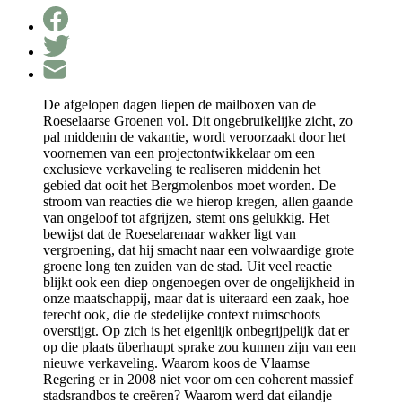
De afgelopen dagen liepen de mailboxen van de
Roeselaarse Groenen vol. Dit ongebruikelijke zicht, zo
pal middenin de vakantie, wordt veroorzaakt door het
voornemen van een projectontwikkelaar om een
exclusieve verkaveling te realiseren middenin het
gebied dat ooit het Bergmolenbos moet worden. De
stroom van reacties die we hierop kregen, allen gaande
van ongeloof tot afgrijzen, stemt ons gelukkig. Het
bewijst dat de Roeselarenaar wakker ligt van
vergroening, dat hij smacht naar een volwaardige grote
groene long ten zuiden van de stad. Uit veel reactie
blijkt ook een diep ongenoegen over de ongelijkheid in
onze maatschappij, maar dat is uiteraard een zaak, hoe
terecht ook, die de stedelijke context ruimschoots
overstijgt. Op zich is het eigenlijk onbegrijpelijk dat er
op die plaats überhaupt sprake zou kunnen zijn van een
nieuwe verkaveling. Waarom koos de Vlaamse
Regering er in 2008 niet voor om een coherent massief
stadsrandbos te creëren? Waarom werd dat eilandje