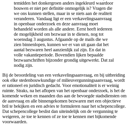
temidden het donkergroen anders ingekleurd waardoor
bouwen er niet per definitie onmogelijk is? Vragen die
we ons kunnen stellen, maar in se niets aan de realiteit
veranderen. Vandaag ligt er een verkavelingsaanvraag
in openbaar onderzoek en deze aanvraag moet
behandeld worden als alle andere. Eerst heeft iedereen
de mogelijkheid om bezwaar in te dienen, nog tot
woensdag 3 augustus. Afgaande op de mails die we
zien binnenlopen, kunnen we er van uit gaan dat het
aantal bezwaren heel aanzienlijk zal zijn. En dat in
volle vakantieperiode. Bovendien lijken bepaalde
bezwaarschriften bijzonder grondig uitgewerkt. Dat zal
nodig zijn.
Bij de beoordeling van een verkavelingsaanvraag, en bij uitbreiding
ook elke stedenbouwkundige of milieuvergunningsaanvraag, wordt
er rationeel en juridisch gedacht. Voor emotionaliteit is er weinig
ruimte. Straks, na het aflopen van het openbaar onderzoek, is het de
komende weken en maanden dus aan de bevoegde stadsdiensten om
de aanvraag en alle binnengekomen bezwaren met een objectieve
bril te bekijken en een advies te formuleren naar het schepencollege.
Dat schepencollege beslist dan uiteindelijk om de vergunning te
weigeren, ze toe te kennen of ze toe te kennen met bijkomende
voorwaarden.