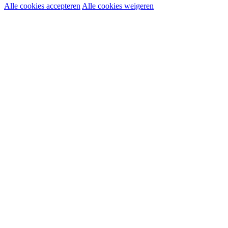
Alle cookies accepteren
Alle cookies weigeren
Noodzakelijke cookies:
Functionele en analytische cookies:
Marketingcookies: