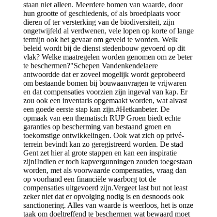
staan niet alleen. Meerdere bomen van waarde, door
hun grootte of geschiedenis, of als broedplaats voor
dieren of ter versterking van de biodiversiteit, zijn
ongetwijfeld al verdwenen, vele lopen op korte of lange
termijn ook het gevaar om geveld te worden. Welk
beleid wordt bij de dienst stedenbouw gevoerd op dit
vlak? Welke maatregelen worden genomen om ze beter
te beschermen?"Schepen Vandenkendelaere
antwoordde dat er zoveel mogelijk wordt geprobeerd
om bestaande bomen bij bouwaanvragen te vrijwaren
en dat compensaties voorzien zijn ingeval van kap. Er
zou ook een inventaris opgemaakt worden, wat alvast
een goede eerste stap kan zijn.#Hetkanbeter. De
opmaak van een thematisch RUP Groen biedt echte
garanties op bescherming van bestaand groen en
toekomstige ontwikkelingen. Ook wat zich op privé-
terrein bevindt kan zo geregistreerd worden. De stad
Gent zet hier al grote stappen en kan een inspiratie
zijn!Indien er toch kapvergunningen zouden toegestaan
worden, met als voorwaarde compensaties, vraag dan
op voorhand een financiële waarborg tot de
compensaties uitgevoerd zijn.Vergeet last but not least
zeker niet dat er opvolging nodig is en desnoods ook
sanctionering. Alles van waarde is weerloos, het is onze
taak om doeltreffend te beschermen wat bewaard moet