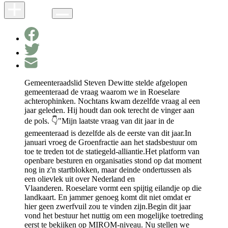
Gemeenteraadslid Steven Dewitte stelde afgelopen
gemeenteraad de vraag waarom we in Roeselare
achterophinken. Nochtans kwam dezelfde vraag al een
jaar geleden. Hij houdt dan ook terecht de vinger aan
de pols. 👇"Mijn laatste vraag van dit jaar in de
gemeenteraad is dezelfde als de eerste van dit jaar.In
januari vroeg de Groenfractie aan het stadsbestuur om
toe te treden tot de statiegeld-alliantie.Het platform van
openbare besturen en organisaties stond op dat moment
nog in z'n startblokken, maar deinde ondertussen als
een olievlek uit over Nederland en
Vlaanderen. Roeselare vormt een spijtig eilandje op die
landkaart. En jammer genoeg komt dit niet omdat er
hier geen zwerfvuil zou te vinden zijn.Begin dit jaar
vond het bestuur het nuttig om een mogelijke toetreding
eerst te bekijken op MIROM-niveau. Nu stellen we