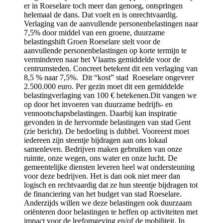
er in Roeselare toch meer dan genoeg, ontspringen
helemaal de dans. Dat voelt en is onrechtvaardig.
Verlaging van de aanvullende personenbelastingen naar
7,5% door middel van een groene, duurzame
belastingshift Groen Roeselare stelt voor de
aanvullende personenbelastingen op korte termijn te
verminderen naar het Vlaams gemiddelde voor de
centrumsteden. Concreet betekent dit een verlaging van
8,5 % naar 7,5%. Dit “kost” stad Roeselare ongeveer
2.500.000 euro. Per gezin moet dit een gemiddelde
belastingverlaging van 100 € betekenen.Dit vangen we
op door het invoeren van duurzame bedrijfs- en
vennootschapsbelastingen. Daarbij kan inspiratie
gevonden in de hervormde belastingen van stad Gent
(zie bericht). De bedoeling is dubbel. Vooreerst moet
iedereen zijn steentje bijdragen aan ons lokaal
samenleven. Bedrijven maken gebruiken van onze
ruimte, onze wegen, ons water en onze lucht. De
gemeentelijke diensten leveren heel wat ondersteuning
voor deze bedrijven. Het is dan ook niet meer dan
logisch en rechtvaardig dat ze hun steentje bijdragen tot
de financiering van het budget van stad Roeselare.
Anderzijds willen we deze belastingen ook duurzaam
oriënteren door belastingen te heffen op activiteiten met
impact voor de leefomgeving en/of de mobiliteit. In