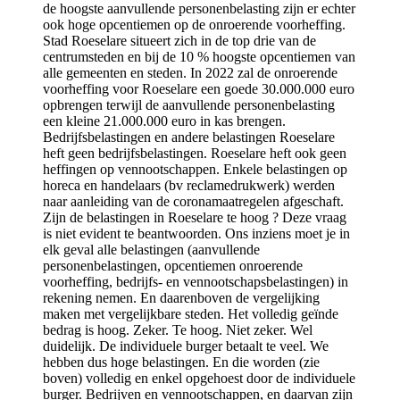
de hoogste aanvullende personenbelasting zijn er echter
ook hoge opcentiemen op de onroerende voorheffing.
Stad Roeselare situeert zich in de top drie van de
centrumsteden en bij de 10 % hoogste opcentiemen van
alle gemeenten en steden. In 2022 zal de onroerende
voorheffing voor Roeselare een goede 30.000.000 euro
opbrengen terwijl de aanvullende personenbelasting
een kleine 21.000.000 euro in kas brengen.
Bedrijfsbelastingen en andere belastingen Roeselare
heft geen bedrijfsbelastingen. Roeselare heft ook geen
heffingen op vennootschappen. Enkele belastingen op
horeca en handelaars (bv reclamedrukwerk) werden
naar aanleiding van de coronamaatregelen afgeschaft.
Zijn de belastingen in Roeselare te hoog ? Deze vraag
is niet evident te beantwoorden. Ons inziens moet je in
elk geval alle belastingen (aanvullende
personenbelastingen, opcentiemen onroerende
voorheffing, bedrijfs- en vennootschapsbelastingen) in
rekening nemen. En daarenboven de vergelijking
maken met vergelijkbare steden. Het volledig geïnde
bedrag is hoog. Zeker. Te hoog. Niet zeker. Wel
duidelijk. De individuele burger betaalt te veel. We
hebben dus hoge belastingen. En die worden (zie
boven) volledig en enkel opgehoest door de individuele
burger. Bedrijven en vennootschappen, en daarvan zijn