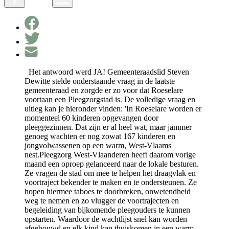
Het antwoord werd JA! Gemeenteraadslid Steven
Dewitte stelde onderstaande vraag in de laatste
gemeenteraad en zorgde er zo voor dat Roeselare
voortaan een Pleegzorgstad is. De volledige vraag en
uitleg kan je hieronder vinden: 'In Roeselare worden er
momenteel 60 kinderen opgevangen door
pleeggezinnen. Dat zijn er al heel wat, maar jammer
genoeg wachten er nog zowat 167 kinderen en
jongvolwassenen op een warm, West-Vlaams
nest.Pleegzorg West-Vlaanderen heeft daarom vorige
maand een oproep gelanceerd naar de lokale besturen.
Ze vragen de stad om mee te helpen het draagvlak en
voortraject bekender te maken en te ondersteunen. Ze
hopen hiermee taboes te doorbreken, onwetendheid
weg te nemen en zo vlugger de voortrajecten en
begeleiding van bijkomende pleegouders te kunnen
opstarten. Waardoor de wachtlijst snel kan worden
afgebouwd en elk kind kan thuiskomen in een warm