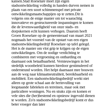
kansen.Stad Roeselare moet zijn eigen
stadsontwikkeling volledig in handen durven nemen in
plaats van een soort schimmenspel met private
ontwikkelingsmaatschappijen op te zetten.Dit is
volgens ons de enige manier om tot waarachtig
innovatieve en gestructureerde inspanningen te komen
die de levenswaardigheid van onze stads- en
dorpskernen echt kunnen verhogen. Daarom heeft
Groen Roeselare op de gemeenteraad van maart 2021
nogmaals het voorstel van de opstart van een eigen
stadsontwikkelingsbedrijf Roeselare op tafel gelegd.
Het is de manier om vlot grip te krijgen op de eigen
ontwikkelingen. Om de nodige verdichting te
combineren met vergroening en ontharding en
daarnaast ook betaalbaarheid. Vernieuwingen in het
stedelijk woonbeleid kunnen hierdoor gestimuleerd of
ondersteund worden. Het helpt daarnaast mee bouwen
aan de weg naar klimaatneutraliteit, bereikbaarheid en
mobiliteit. Een stadsontwikkelingsbedrijf werkt niet
alleen op grote schaal aan de herinvulling van
leegstaande fabrieken en terreinen, maar ook met
particuliere woningen. Nu en straks zijn en komen er
vele sites die (her)bestemd en opnieuw ingevuld dienen
te worden. Zo'n stadsontwikkelingsbedrijf komt er dus
beter vroeger dan later