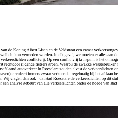
de Koning Albert I-laan en de Veldstraat een zwaar verkeersongeval. 
wellicht kon vermeden worden. In elk geval, we moeten er alles aan doe
erkeerslichten conflictvrij. Op een conflictvrij kruispunt is het onmog
rst rechtdoor rijdende fietsers groen. Waarbij de zwakke weggebruiker (d
chtsafslaand autoverkeer.In Roeselare zouden alvast de verkeerslichten op
ven) circuleert immers zwaar verkeer dat regelmatig bij het afslaan het f
n. Wij vragen dan ook - dat stad Roeselare de verkeerslichten op dit stuk r
t er een analyse gebeurt van alle verkeerslichten onder de hoede van sta