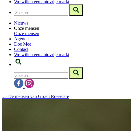
We willen een autovrije markt
Nieuws
Onze mensen
Onze mensen
Agenda
Doe Mee
Contact
We willen een autovrije markt
← De mensen van Groen Roeselare