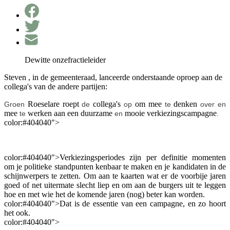
Dewitte onzefractieleider
Steven
,
in de
gemeenteraad
,
lanceerde
onderstaande
oproep
aan
de
collega's
van de
andere
partijen
:
Roeselare
roept
collega's
om
mee
denken
Groen
de
op
te
over en
mee
werken
aan
een
duurzame
mooie
verkiezingscampagne
te
en
.
color:#404040">
color:#404040">Verkiezingsperiodes zijn per definitie momenten
om je politieke standpunten kenbaar te maken en je kandidaten in de
schijnwerpers te zetten. Om aan te kaarten wat er de voorbije jaren
goed of net uitermate slecht liep en om aan de burgers uit te leggen
hoe en met wie het de komende jaren (nog) beter kan worden.
color:#404040">Dat is de essentie van een campagne, en zo hoort
het ook.
color:#404040">