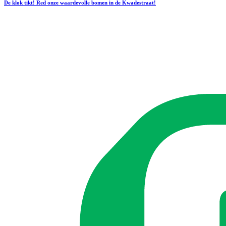
De klok tikt! Red onze waardevolle bomen in de Kwadestraat!