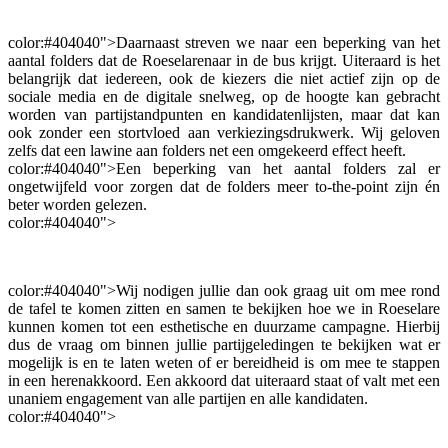
color:#404040">Daarnaast streven we naar een beperking van het
aantal folders dat de Roeselarenaar in de bus krijgt. Uiteraard is het
belangrijk dat iedereen, ook de kiezers die niet actief zijn op de
sociale media en de digitale snelweg, op de hoogte kan gebracht
worden van partijstandpunten en kandidatenlijsten, maar dat kan
ook zonder een stortvloed aan verkiezingsdrukwerk. Wij geloven
zelfs dat een lawine aan folders net een omgekeerd effect heeft.
color:#404040">Een beperking van het aantal folders zal er
ongetwijfeld voor zorgen dat de folders meer to-the-point zijn én
beter worden gelezen.
color:#404040">
color:#404040">Wij nodigen jullie dan ook graag uit om mee rond
de tafel te komen zitten en samen te bekijken hoe we in Roeselare
kunnen komen tot een esthetische en duurzame campagne. Hierbij
dus de vraag om binnen jullie partijgeledingen te bekijken wat er
mogelijk is en te laten weten of er bereidheid is om mee te stappen
in een herenakkoord. Een akkoord dat uiteraard staat of valt met een
unaniem engagement van alle partijen en alle kandidaten.
color:#404040">