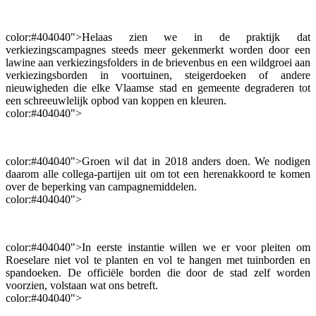
color:#404040">Helaas zien we in de praktijk dat
verkiezingscampagnes steeds meer gekenmerkt worden door een
lawine aan verkiezingsfolders in de brievenbus en een wildgroei aan
verkiezingsborden in voortuinen, steigerdoeken of andere
nieuwigheden die elke Vlaamse stad en gemeente degraderen tot
een schreeuwlelijk opbod van koppen en kleuren.
color:#404040">
color:#404040">Groen wil dat in 2018 anders doen. We nodigen
daarom alle collega-partijen uit om tot een herenakkoord te komen
over de beperking van campagnemiddelen.
color:#404040">
color:#404040">In eerste instantie willen we er voor pleiten om
Roeselare niet vol te planten en vol te hangen met tuinborden en
spandoeken. De officiële borden die door de stad zelf worden
voorzien, volstaan wat ons betreft.
color:#404040">