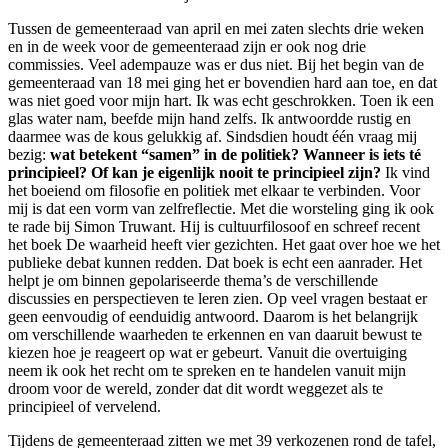
Tussen de gemeenteraad van april en mei zaten slechts drie weken
en in de week voor de gemeenteraad zijn er ook nog drie
commissies. Veel adempauze was er dus niet. Bij het begin van de
gemeenteraad van 18 mei ging het er bovendien hard aan toe, en dat
was niet goed voor mijn hart. Ik was echt geschrokken. Toen ik een
glas water nam, beefde mijn hand zelfs. Ik antwoordde rustig en
daarmee was de kous gelukkig af. Sindsdien houdt één vraag mij
bezig:
wat betekent “samen” in de politiek? Wanneer is iets té
principieel? Of kan je eigenlijk nooit te principieel zijn?
Ik vind
het boeiend om filosofie en politiek met elkaar te verbinden. Voor
mij is dat een vorm van zelfreflectie. Met die worsteling ging ik ook
te rade bij Simon Truwant. Hij is cultuurfilosoof en schreef recent
het boek De waarheid heeft vier gezichten. Het gaat over hoe we het
publieke debat kunnen redden. Dat boek is echt een aanrader. Het
helpt je om binnen gepolariseerde thema’s de verschillende
discussies en perspectieven te leren zien. Op veel vragen bestaat er
geen eenvoudig of eenduidig antwoord. Daarom is het belangrijk
om verschillende waarheden te erkennen en van daaruit bewust te
kiezen hoe je reageert op wat er gebeurt. Vanuit die overtuiging
neem ik ook het recht om te spreken en te handelen vanuit mijn
droom voor de wereld, zonder dat dit wordt weggezet als te
principieel of vervelend.
Tijdens de gemeenteraad zitten we met 39 verkozenen rond de tafel,