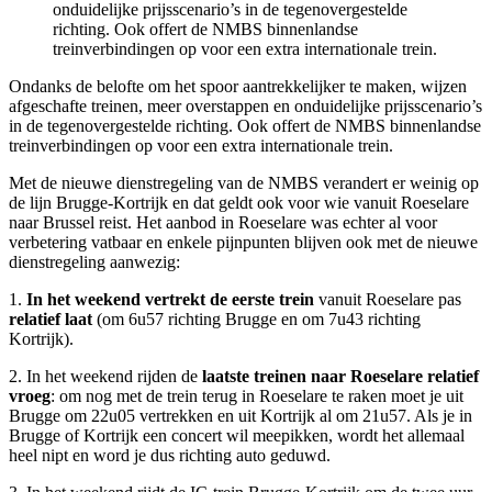
onduidelijke prijsscenario’s in de tegenovergestelde
richting. Ook offert de NMBS binnenlandse
treinverbindingen op voor een extra internationale trein.
Ondanks de belofte om het spoor aantrekkelijker te maken, wijzen
afgeschafte treinen, meer overstappen en onduidelijke prijsscenario’s
in de tegenovergestelde richting. Ook offert de NMBS binnenlandse
treinverbindingen op voor een extra internationale trein.
Met de nieuwe dienstregeling van de NMBS verandert er weinig op
de lijn Brugge-Kortrijk en dat geldt ook voor wie vanuit Roeselare
naar Brussel reist. Het aanbod in Roeselare was echter al voor
verbetering vatbaar en enkele pijnpunten blijven ook met de nieuwe
dienstregeling aanwezig:
1.
In het weekend vertrekt
de eerste trein
vanuit Roeselare pas
relatief laat
(om 6u57 richting Brugge en om 7u43 richting
Kortrijk).
2. In het weekend rijden de
laatste treinen naar Roeselare relatief
vroeg
: om nog met de trein terug in Roeselare te raken moet je uit
Brugge om 22u05 vertrekken en uit Kortrijk al om 21u57. Als je in
Brugge of Kortrijk een concert wil meepikken, wordt het allemaal
heel nipt en word je dus richting auto geduwd.