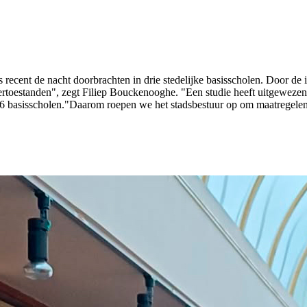
s recent de nacht doorbrachten in drie stedelijke basisscholen. Door de i
rtoestanden", zegt Filiep Bouckenooghe. "Een studie heeft uitgewezen da
p 6 basisscholen."Daarom roepen we het stadsbestuur op om maatregelen