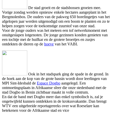
De stad groeit en de stadsbossen groeien mee.
Vorige zondag werden opnieuw enkele hectares aangeplant in het
Bergmolenbos. De ouders van de pakweg 650 borelingetjes van het
afgelopen jaar werden uitgenodigd om een boom te planten en zo te
helpen zorgen voor de toekomstige zuurstof van onze stad.
Voor de jonge ouders was het meteen een tof netwerkmoment met
onuitgeslapen lotgenoten. De jonge gezinnen konden genieten van
een tochtje met de huifkar en de grotere broertjes en zusjes
ontdekten de dieren op de
hoeve
van het VABI.
Ook in het stadspark ging de spade in de grond. In
de hoek aan de kop van de grote bassin wordt door leerlingen van
MPI Sint-Idesbald de
Espace Dogbo
aangelegd. Een
ontmoetingsplaats in Afrikaanse sfeer die onze stedenband met de
stad Dogbo in Benin zichtbaar maakt in volle centrum.
En dat de band met Dogbo meer dan enkel symbolisch is, zal je
ongetwijfeld kunnen ontdekken in de krokusvakantie. Dan brengt
WTV een uitgebreide reportagereeks over wat Roeselare kan
betekenen voor de Afrikaanse stad en vice