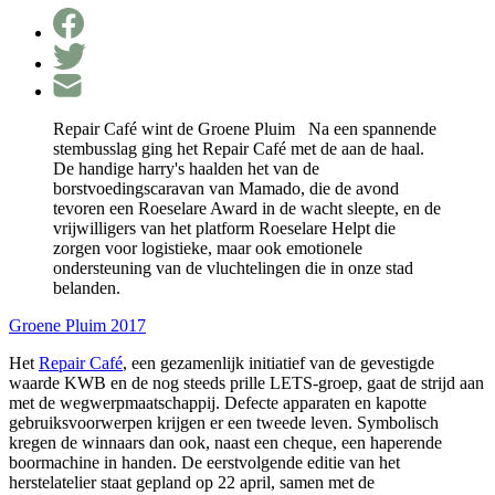
Repair Café wint de Groene Pluim Na een spannende
stembusslag ging het Repair Café met de aan de haal.
De handige harry's haalden het van de
borstvoedingscaravan van Mamado, die de avond
tevoren een Roeselare Award in de wacht sleepte, en de
vrijwilligers van het platform Roeselare Helpt die
zorgen voor logistieke, maar ook emotionele
ondersteuning van de vluchtelingen die in onze stad
belanden.
Groene Pluim 2017
Het
Repair Café
, een gezamenlijk initiatief van de gevestigde
waarde KWB en de nog steeds prille LETS-groep, gaat de strijd aan
met de wegwerpmaatschappij. Defecte apparaten en kapotte
gebruiksvoorwerpen krijgen er een tweede leven. Symbolisch
kregen de winnaars dan ook, naast een cheque, een haperende
boormachine in handen. De eerstvolgende editie van het
herstelatelier staat gepland op 22 april, samen met de