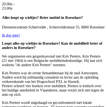
20.00u -
23.00u
Alles loopt op wieltjes? Beter mobiel in Roeselare?
Dienstencentrum Schiervelde , Schierveldestraat 55, 8800 Roeselare
Ik doe mee!
Loopt alles op wieltjes in Roeselare? Kan de mobiliteit beter of
anders in Roeselare?
We organiseren een gespreksavond met Kris Peeters. Kris Peeters
(21 mei 1964) is een Belgische mobiliteitsdeskundige. Hij laat zich
weleens "de andere Kris Peeters" noemen.
Kris Peeters was de eerste fietsambtenaar bij de stad Antwerpen.
Nadien werd hij zelfstandig consulent en lector aan de opleiding
verkeerskunde van het Hogeschool PXL in Hasselt.
Peeters schreef vier boeken over mobiliteit. Peeters is kritisch over
het huidige autobeleid in Vlaanderen, maar verzet zich niet tegen de
auto op zich.
Kris Peeters wordt uitgedaagd en geconfronteerd met lokale
vertegenwoordigers en burgers. Zij leggen hem concrete voorstellen